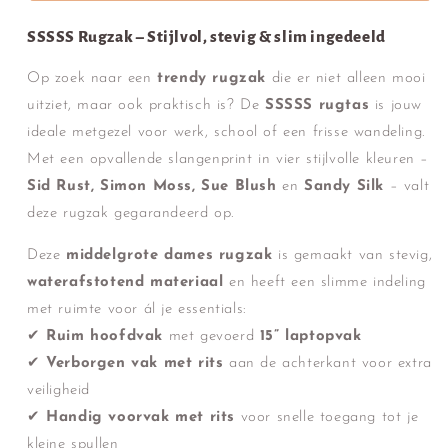
Blush
Blush
SSSSS Rugzak – Stijlvol, stevig & slim ingedeeld
Op zoek naar een
trendy rugzak
die er niet alleen mooi
uitziet, maar ook praktisch is? De
SSSSS rugtas
is jouw
ideale metgezel voor werk, school of een frisse wandeling.
Met een opvallende slangenprint in vier stijlvolle kleuren –
Sid Rust, Simon Moss, Sue Blush
en
Sandy Silk
– valt
deze rugzak gegarandeerd op.
Deze
middelgrote dames rugzak
is gemaakt van stevig,
waterafstotend materiaal
en heeft een slimme indeling
met ruimte voor ál je essentials:
✔
Ruim hoofdvak
met gevoerd
15” laptopvak
✔
Verborgen vak met rits
aan de achterkant voor extra
veiligheid
✔
Handig voorvak met rits
voor snelle toegang tot je
kleine spullen