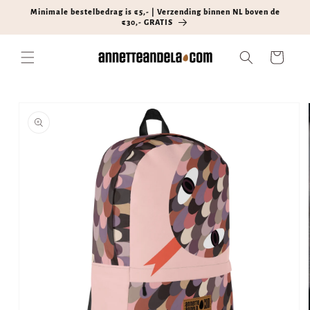
Meteen
Minimale bestelbedrag is €5,- | Verzending binnen NL boven de
naar de
€30,- GRATIS
content
Winkelwagen
Ga direct naar
productinformatie