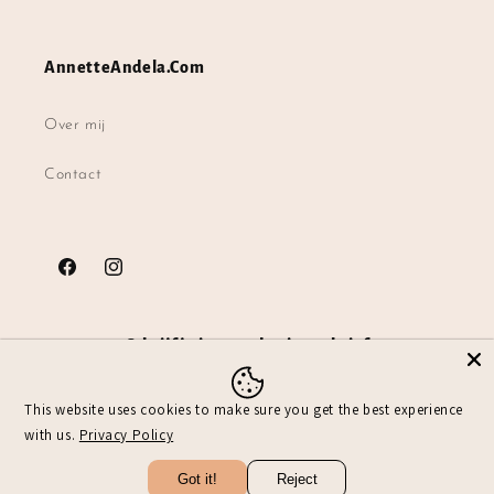
AnnetteAndela.Com
Over mij
Contact
Facebook
Instagram
Schrijf je in voor de nieuwsbrief
E‑mail
This website uses cookies to make sure you get the best experience
with us.
Privacy Policy
Got it!
Reject
© 2026,
AnnetteAndela.Com
Powered by Shopify