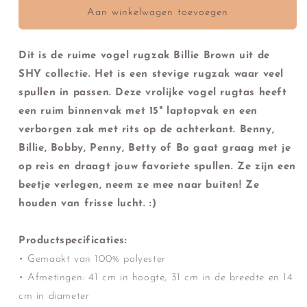
Rugzak
Rugzak
Aan winkelwagen toevoegen
Billie
Billie
Brown
Brown
Dit is de ruime vogel rugzak Billie Brown uit de
SHY collectie. Het is een stevige rugzak waar veel
spullen in passen. Deze vrolijke vogel rugtas heeft
een ruim binnenvak met 15" laptopvak en een
verborgen zak met rits op de achterkant. Benny,
Billie, Bobby, Penny, Betty of Bo gaat graag met je
op reis en draagt jouw favoriete spullen. Ze zijn een
beetje verlegen, neem ze mee naar buiten! Ze
houden van frisse lucht. :)
Productspecificaties:
• Gemaakt van 100% polyester
• Afmetingen: 41 cm in hoogte, 31 cm in de breedte en 14
cm in diameter