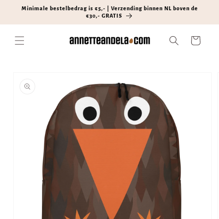
Meteen
Minimale bestelbedrag is €5,- | Verzending binnen NL boven de
naar de
€30,- GRATIS
content
Winkelwagen
Ga direct naar
productinformatie